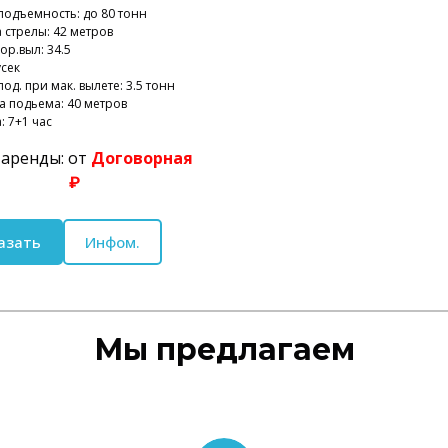
подъемность: до 80 тонн
 стрелы: 42 метров
ор.выл: 34.5
усек
од. при мак. вылете: 3.5 тонн
а подьема: 40 метров
: 7+1 час
 аренды: от
Договорная
₽
азать
Инфом.
Мы предлагаем