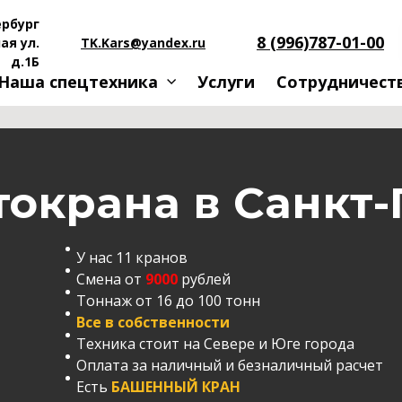
рбург
8 (996)787-01-00
ая ул.
TK.Kars@yandex.ru
д.1Б
Наша спецтехника
Услуги
Сотрудничеств
токрана в Санкт-
У нас 11 кранов
Смена от
9000
рублей
Тоннаж от 16 до 100 тонн
Все в собственности
Техника стоит на Севере и Юге города
Оплата за наличный и безналичный расчет
Есть
БАШЕННЫЙ КРАН