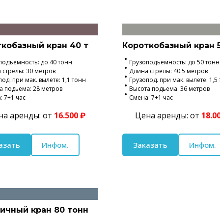
кобазный кран 40 т
Короткобазный кран 5
подъемность: до 40 тонн
Грузоподъемность: до 50 тонн
 стрелы: 30 метров
Длина стрелы: 40.5 метров
од. при мак. вылете: 1,1 тонн
Грузопод. при мак. вылете: 1,5
а подьема: 28 метров
Высота подьема: 36 метров
: 7+1 час
Смена: 7+1 час
на аренды: от
16.500 ₽
Цена аренды: от
18.0
азать
Инфом.
Заказать
Инфом.
ичный кран 80 тонн