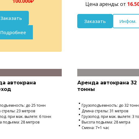
100.000₽
Цена аренды: от
16.5
Заказать
Заказать
Инфом.
Подробнее
да автокрана
Аренда автокрана 32
еход
тонны
подъемность: до 25 тонн
Грузоподъемность: до 32 тонн
 стрелы: 23 метров
Длина стрелы: 31 метров
од. при мак. вылете: 6 тонн
Грузопод. при мак. вылете: 3 т
а подьема: 28 метров
Высота подьема: 28 метра
Смена: 7+1 час