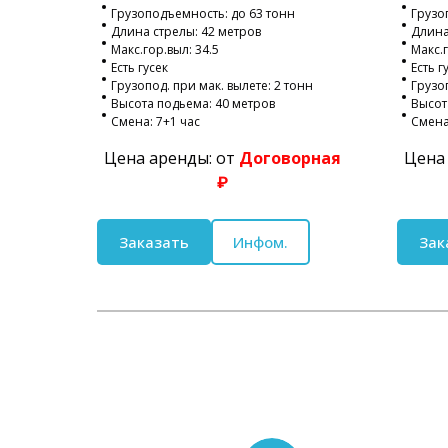
Грузоподъемность: до 63 тонн
Грузо
Длина стрелы: 42 метров
Длина
Макс.гор.выл: 34.5
Макс.г
Есть гусек
Есть г
Грузопод. при мак. вылете: 2 тонн
Грузоп
Высота подьема: 40 метров
Высот
Смена: 7+1 час
Смена
Цена аренды: от
Договорная
Цена
₽
Заказать
Инфом.
Зак