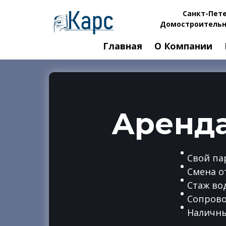
Санкт-Пете
Домостроительн
Главная
О Компании
Аренда
Свой па
Смена о
Стаж вод
Сопрово
Наличны