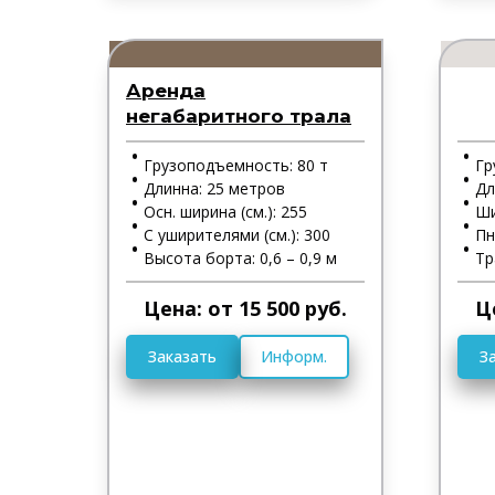
Аренда
негабаритного трала
Грузоподъемность: 80 т
Гр
Длинна: 25 метров
Дл
Осн. ширина (см.): 255
Ши
С уширителями (см.): 300
Пн
Высота борта: 0,6 – 0,9 м
Тр
Цена: от 15 500 руб.
Ц
Заказать
Информ.
З