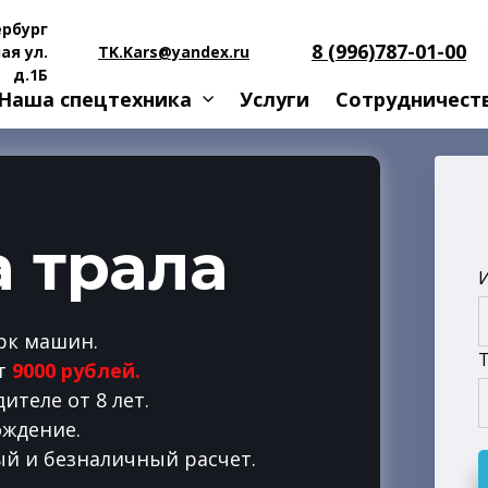
рбург
8 (996)787-01-00
ая ул.
TK.Kars@yandex.ru
д.1Б
Наша спецтехника
Услуги
Сотрудничеств
 трала
рк машин.
т
9000 рублей.
ителе от 8 лет.
ждение.
й и безналичный расчет.