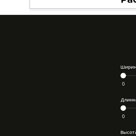
Шири
0
Длинн
0
Высот