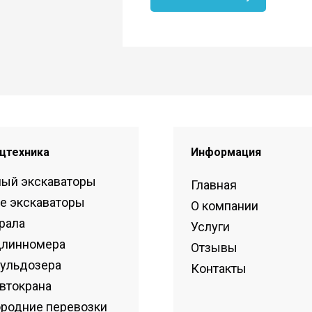
цтехника
Информация
ный экскаваторы
Главная
е экскаваторы
О компании
рала
Услуги
длинномера
Отзывы
бульдозера
Контакты
втокрана
родние перевозки