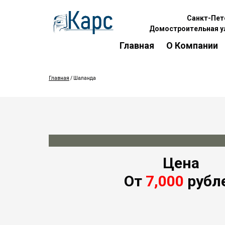
Санкт-Пет
Домостроительная ул
Главная
О Компании
Главная
/ Шаланда
Цена
От
7,000
рубл