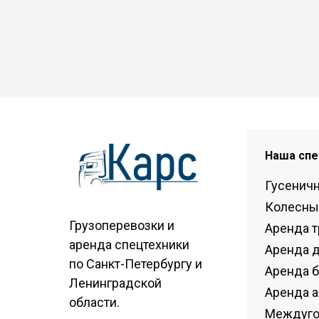
Наша спе
Гусенич
Колесны
Грузоперевозки и
Аренда т
аренда спецтехники
Аренда 
по Санкт-Петербургу и
Аренда 
Ленинградской
Аренда а
области.
Междуго